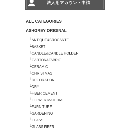
法人用アカウント申請
ALL CATEGORIES
ASHGREY ORIGINAL
└
ANTIQUE&BROCANTE
└
BASKET
└
CANDLE&CANDLE HOLDER
└
CARTON&FABRIC
└
CERAMIC
└
CHRISTMAS
└
DECORATION
└
DRY
└
FIBER CEMENT
└
FLOWER MATERIAL
└
FURNITURE
└
GARDENING
└
GLASS
└
GLASS FIBER