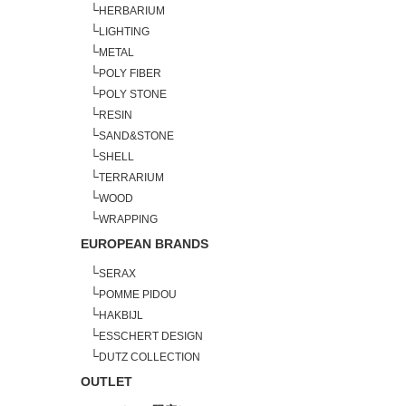
└
HERBARIUM
└
LIGHTING
└
METAL
└
POLY FIBER
└
POLY STONE
└
RESIN
└
SAND&STONE
└
SHELL
└
TERRARIUM
└
WOOD
└
WRAPPING
EUROPEAN BRANDS
└
SERAX
└
POMME PIDOU
└
HAKBIJL
└
ESSCHERT DESIGN
└
DUTZ COLLECTION
OUTLET