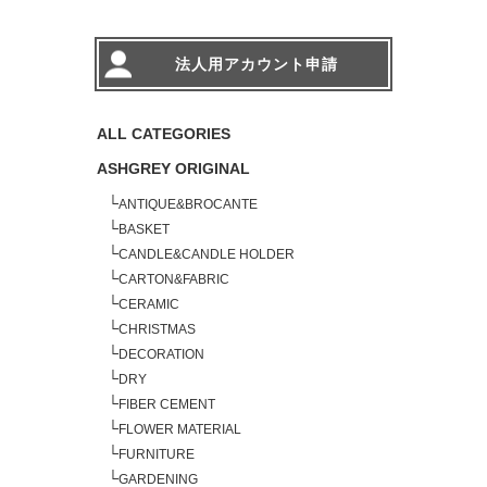
法人用アカウント申請
ALL CATEGORIES
ASHGREY ORIGINAL
└
ANTIQUE&BROCANTE
└
BASKET
└
CANDLE&CANDLE HOLDER
└
CARTON&FABRIC
└
CERAMIC
└
CHRISTMAS
└
DECORATION
└
DRY
└
FIBER CEMENT
└
FLOWER MATERIAL
└
FURNITURE
└
GARDENING