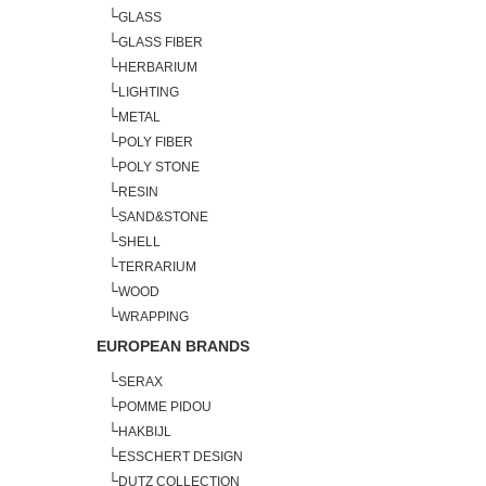
└
GLASS
└
GLASS FIBER
└
HERBARIUM
└
LIGHTING
└
METAL
└
POLY FIBER
└
POLY STONE
└
RESIN
└
SAND&STONE
└
SHELL
└
TERRARIUM
└
WOOD
└
WRAPPING
EUROPEAN BRANDS
└
SERAX
└
POMME PIDOU
└
HAKBIJL
└
ESSCHERT DESIGN
└
DUTZ COLLECTION