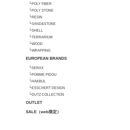
└
POLY FIBER
└
POLY STONE
└
RESIN
└
SAND&STONE
└
SHELL
└
TERRARIUM
└
WOOD
└
WRAPPING
EUROPEAN BRANDS
└
SERAX
└
POMME PIDOU
└
HAKBIJL
└
ESSCHERT DESIGN
└
DUTZ COLLECTION
OUTLET
SALE（web限定）