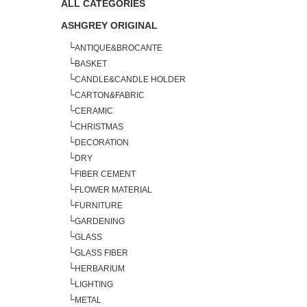
ALL CATEGORIES
ASHGREY ORIGINAL
└
ANTIQUE&BROCANTE
└
BASKET
└
CANDLE&CANDLE HOLDER
└
CARTON&FABRIC
└
CERAMIC
└
CHRISTMAS
└
DECORATION
└
DRY
└
FIBER CEMENT
└
FLOWER MATERIAL
└
FURNITURE
└
GARDENING
└
GLASS
└
GLASS FIBER
└
HERBARIUM
└
LIGHTING
└
METAL