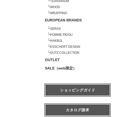
└
TERRARIUM
└
WOOD
└
WRAPPING
EUROPEAN BRANDS
└
SERAX
└
POMME PIDOU
└
HAKBIJL
└
ESSCHERT DESIGN
└
DUTZ COLLECTION
OUTLET
SALE（web限定）
ショッピングガイド
カタログ請求