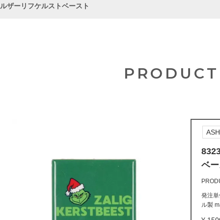
タイルザーリフケルストベースト
PRODUCT
ASH
83
ベー
PROD
発注単位
ル製 mad
150