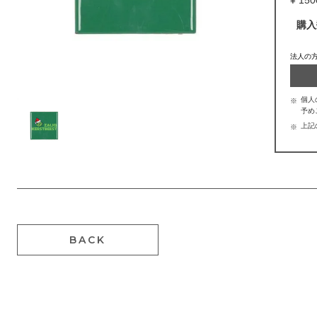
購入
法人の
個人
予め
上記
BACK