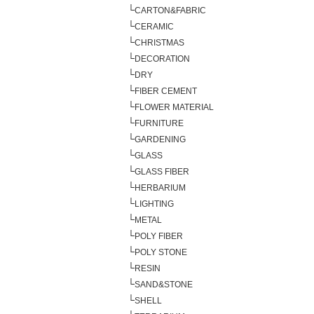
└
CARTON&FABRIC
└
CERAMIC
└
CHRISTMAS
└
DECORATION
└
DRY
└
FIBER CEMENT
└
FLOWER MATERIAL
└
FURNITURE
└
GARDENING
└
GLASS
└
GLASS FIBER
└
HERBARIUM
└
LIGHTING
└
METAL
└
POLY FIBER
└
POLY STONE
└
RESIN
└
SAND&STONE
└
SHELL