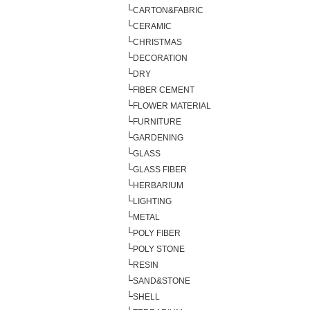
└
CARTON&FABRIC
└
CERAMIC
└
CHRISTMAS
└
DECORATION
└
DRY
└
FIBER CEMENT
└
FLOWER MATERIAL
└
FURNITURE
└
GARDENING
└
GLASS
└
GLASS FIBER
└
HERBARIUM
└
LIGHTING
└
METAL
└
POLY FIBER
└
POLY STONE
└
RESIN
└
SAND&STONE
└
SHELL