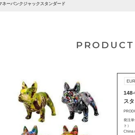
59 マネーバンクジャックスタンダード
PRODUCT
EUR
14
スタ
PROD
発注単位
ト） W
Chin