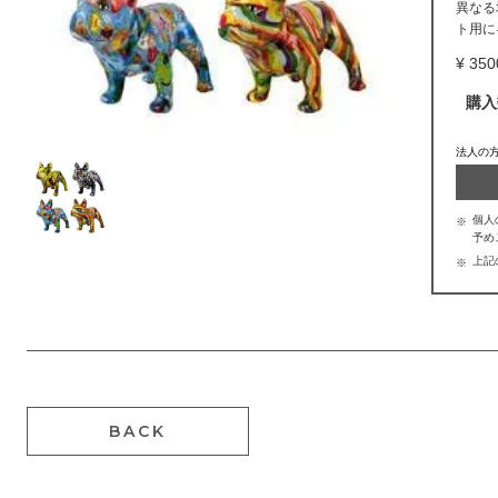
異なる
ト用に
350
購入
法人の
個人
予め
上記
BACK