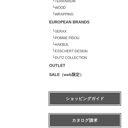
└
TERRARIUM
└
WOOD
└
WRAPPING
EUROPEAN BRANDS
└
SERAX
└
POMME PIDOU
└
HAKBIJL
└
ESSCHERT DESIGN
└
DUTZ COLLECTION
OUTLET
SALE（web限定）
ショッピングガイド
カタログ請求