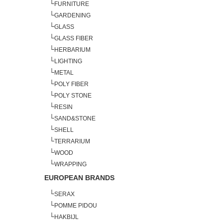
└
FURNITURE
└
GARDENING
└
GLASS
└
GLASS FIBER
└
HERBARIUM
└
LIGHTING
└
METAL
└
POLY FIBER
└
POLY STONE
└
RESIN
└
SAND&STONE
└
SHELL
└
TERRARIUM
└
WOOD
└
WRAPPING
EUROPEAN BRANDS
└
SERAX
└
POMME PIDOU
└
HAKBIJL