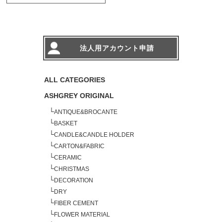
法人用アカウント申請
ALL CATEGORIES
ASHGREY ORIGINAL
└
ANTIQUE&BROCANTE
└
BASKET
└
CANDLE&CANDLE HOLDER
└
CARTON&FABRIC
└
CERAMIC
└
CHRISTMAS
└
DECORATION
└
DRY
└
FIBER CEMENT
└
FLOWER MATERIAL