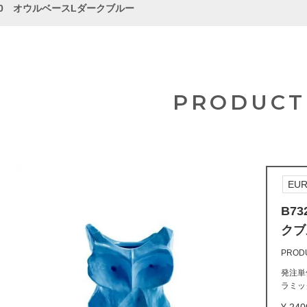
-600 オウルベースLダークブルー
PRODUCT
EUR
B7
クブ
PROD
発注単位
ラミック製
240