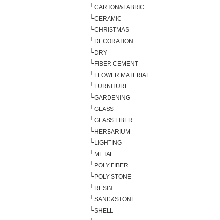
└
CARTON&FABRIC
└
CERAMIC
└
CHRISTMAS
└
DECORATION
└
DRY
└
FIBER CEMENT
└
FLOWER MATERIAL
└
FURNITURE
└
GARDENING
└
GLASS
└
GLASS FIBER
└
HERBARIUM
└
LIGHTING
└
METAL
└
POLY FIBER
└
POLY STONE
└
RESIN
└
SAND&STONE
└
SHELL