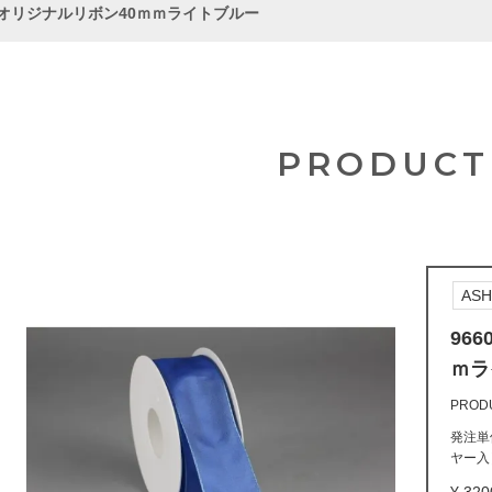
32 オリジナルリボン40ｍｍライトブルー
PRODUCT
ASH
96
ｍラ
PROD
発注単
ヤー入） 
320