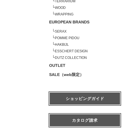
└
TERRARIUM
└
WOOD
└
WRAPPING
EUROPEAN BRANDS
└
SERAX
└
POMME PIDOU
└
HAKBIJL
└
ESSCHERT DESIGN
└
DUTZ COLLECTION
OUTLET
SALE（web限定）
ショッピングガイド
カタログ請求