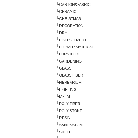
└
CARTON&FABRIC
└
CERAMIC
└
CHRISTMAS
└
DECORATION
└
DRY
└
FIBER CEMENT
└
FLOWER MATERIAL
└
FURNITURE
└
GARDENING
└
GLASS
└
GLASS FIBER
└
HERBARIUM
└
LIGHTING
└
METAL
└
POLY FIBER
└
POLY STONE
└
RESIN
└
SAND&STONE
└
SHELL