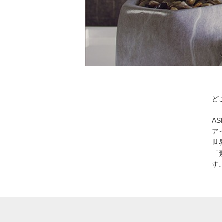
ど
A
ア
世
「
す