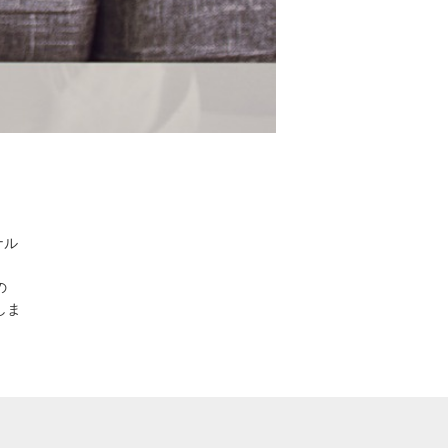
。
ナル
の
しま