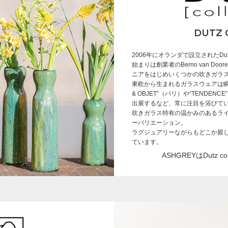
DUTZ 
2006年にオランダで設立されたDutz
始まりは創業者のBerno van Door
ニアをはじめいくつかの吹きガラ
東欧から生まれるガラスウェアは瞬
& OBJET”（パリ）や“TEND
出展するなど、常に注目を浴びて
吹きガラス特有の温かみのあるラ
ーバリエーション。
ラグジュアリーながらもどこか親
ています。
ASHGREYはDutz 